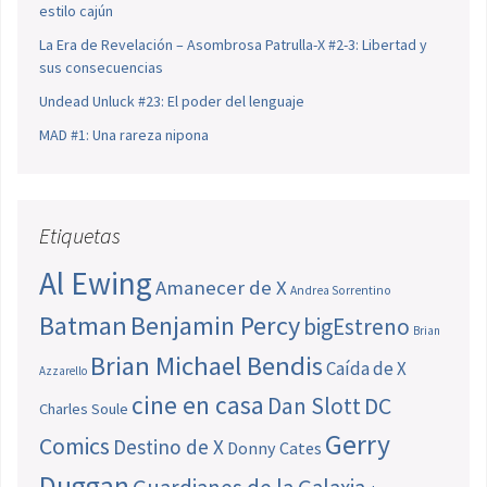
estilo cajún
La Era de Revelación – Asombrosa Patrulla-X #2-3: Libertad y
sus consecuencias
Undead Unluck #23: El poder del lenguaje
MAD #1: Una rareza nipona
Etiquetas
Al Ewing
Amanecer de X
Andrea Sorrentino
Batman
Benjamin Percy
bigEstreno
Brian
Brian Michael Bendis
Caída de X
Azzarello
cine en casa
Dan Slott
DC
Charles Soule
Gerry
Comics
Destino de X
Donny Cates
Duggan