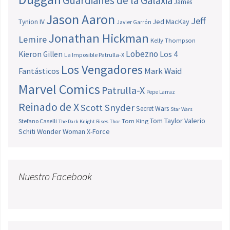
Guardianes de la Galaxia
James
Jason Aaron
Jeff
Jed MacKay
Tynion IV
Javier Garrón
Jonathan Hickman
Lemire
Kelly Thompson
Lobezno
Los 4
Kieron Gillen
La Imposible Patrulla-X
Los Vengadores
Fantásticos
Mark Waid
Marvel Comics
Patrulla-X
Pepe Larraz
Reinado de X
Scott Snyder
Secret Wars
Star Wars
Tom Taylor
Valerio
Stefano Caselli
Tom King
The Dark Knight Rises
Thor
Schiti
Wonder Woman
X-Force
Nuestro Facebook