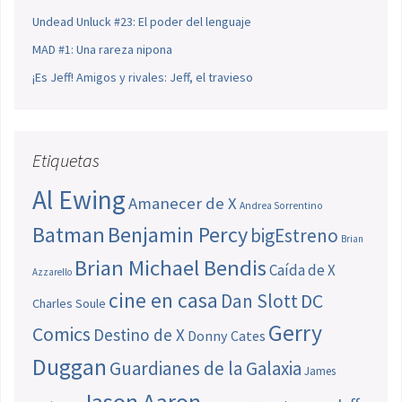
Undead Unluck #23: El poder del lenguaje
MAD #1: Una rareza nipona
¡Es Jeff! Amigos y rivales: Jeff, el travieso
Etiquetas
Al Ewing
Amanecer de X
Andrea Sorrentino
Batman
Benjamin Percy
bigEstreno
Brian
Brian Michael Bendis
Caída de X
Azzarello
cine en casa
Dan Slott
DC
Charles Soule
Gerry
Comics
Destino de X
Donny Cates
Duggan
Guardianes de la Galaxia
James
Jason Aaron