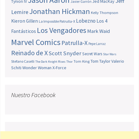
Jeff
Jed MacKay
Tynion IV
Javier Garrón
Jonathan Hickman
Lemire
Kelly Thompson
Lobezno
Los 4
Kieron Gillen
La Imposible Patrulla-X
Los Vengadores
Fantásticos
Mark Waid
Marvel Comics
Patrulla-X
Pepe Larraz
Reinado de X
Scott Snyder
Secret Wars
Star Wars
Tom Taylor
Valerio
Stefano Caselli
Tom King
The Dark Knight Rises
Thor
Schiti
Wonder Woman
X-Force
Nuestro Facebook