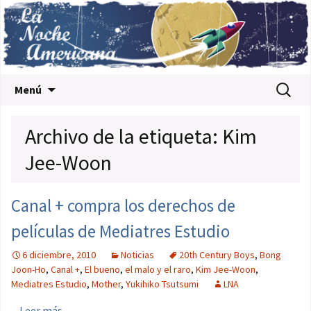
Saltar al contenido
Buscar:
Menú
Archivo de la etiqueta: Kim
Jee-Woon
Canal + compra los derechos de
películas de Mediatres Estudio
6 diciembre, 2010
Noticias
20th Century Boys
,
Bong
Joon-Ho
,
Canal +
,
El bueno
,
el malo y el raro
,
Kim Jee-Woon
,
Mediatres Estudio
,
Mother
,
Yukihiko Tsutsumi
LNA
...
Leer más