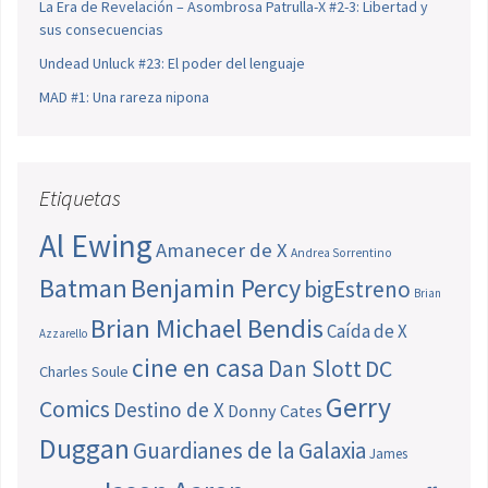
La Era de Revelación – Asombrosa Patrulla-X #2-3: Libertad y
sus consecuencias
Undead Unluck #23: El poder del lenguaje
MAD #1: Una rareza nipona
Etiquetas
Al Ewing
Amanecer de X
Andrea Sorrentino
Batman
Benjamin Percy
bigEstreno
Brian
Brian Michael Bendis
Caída de X
Azzarello
cine en casa
Dan Slott
DC
Charles Soule
Gerry
Comics
Destino de X
Donny Cates
Duggan
Guardianes de la Galaxia
James