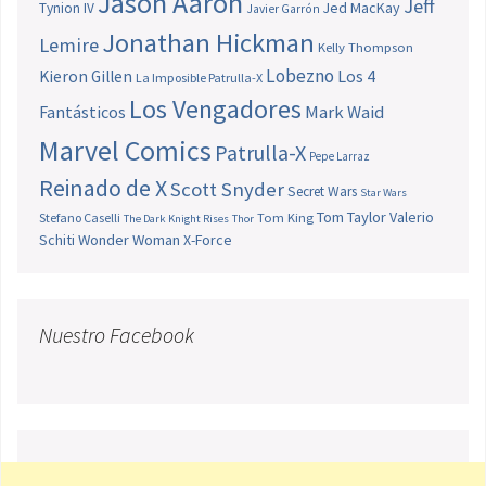
Jason Aaron
Jeff
Jed MacKay
Tynion IV
Javier Garrón
Jonathan Hickman
Lemire
Kelly Thompson
Lobezno
Los 4
Kieron Gillen
La Imposible Patrulla-X
Los Vengadores
Fantásticos
Mark Waid
Marvel Comics
Patrulla-X
Pepe Larraz
Reinado de X
Scott Snyder
Secret Wars
Star Wars
Tom Taylor
Valerio
Stefano Caselli
Tom King
The Dark Knight Rises
Thor
Schiti
Wonder Woman
X-Force
Nuestro Facebook