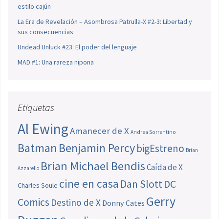
estilo cajún
La Era de Revelación – Asombrosa Patrulla-X #2-3: Libertad y
sus consecuencias
Undead Unluck #23: El poder del lenguaje
MAD #1: Una rareza nipona
Etiquetas
Al Ewing
Amanecer de X
Andrea Sorrentino
Batman
Benjamin Percy
bigEstreno
Brian
Brian Michael Bendis
Caída de X
Azzarello
cine en casa
Dan Slott
DC
Charles Soule
Gerry
Comics
Destino de X
Donny Cates