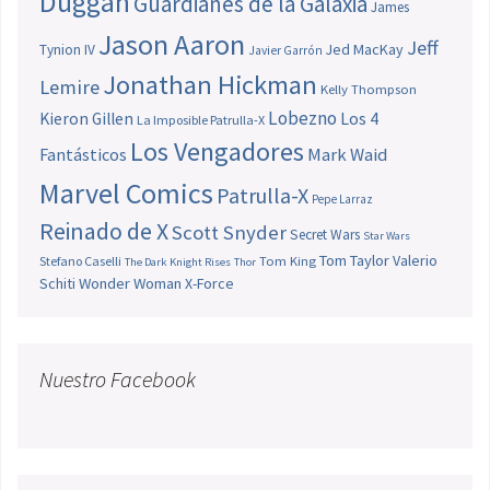
Duggan
Guardianes de la Galaxia
James
Jason Aaron
Jeff
Jed MacKay
Tynion IV
Javier Garrón
Jonathan Hickman
Lemire
Kelly Thompson
Lobezno
Los 4
Kieron Gillen
La Imposible Patrulla-X
Los Vengadores
Fantásticos
Mark Waid
Marvel Comics
Patrulla-X
Pepe Larraz
Reinado de X
Scott Snyder
Secret Wars
Star Wars
Tom Taylor
Valerio
Stefano Caselli
Tom King
The Dark Knight Rises
Thor
Schiti
Wonder Woman
X-Force
Nuestro Facebook