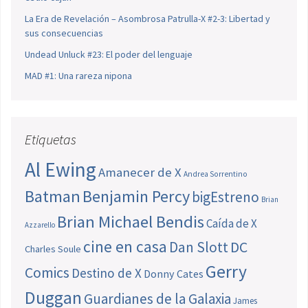
La Era de Revelación – Asombrosa Patrulla-X #2-3: Libertad y
sus consecuencias
Undead Unluck #23: El poder del lenguaje
MAD #1: Una rareza nipona
Etiquetas
Al Ewing
Amanecer de X
Andrea Sorrentino
Batman
Benjamin Percy
bigEstreno
Brian
Brian Michael Bendis
Caída de X
Azzarello
cine en casa
Dan Slott
DC
Charles Soule
Gerry
Comics
Destino de X
Donny Cates
Duggan
Guardianes de la Galaxia
James