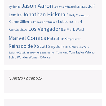
Jason Aaron
Jeff
Jed MacKay
Tynion IV
Javier Garrón
Jonathan Hickman
Lemire
Kelly Thompson
Lobezno
Los 4
Kieron Gillen
La Imposible Patrulla-X
Los Vengadores
Fantásticos
Mark Waid
Marvel Comics
Patrulla-X
Pepe Larraz
Reinado de X
Scott Snyder
Secret Wars
Star Wars
Tom Taylor
Valerio
Stefano Caselli
Tom King
The Dark Knight Rises
Thor
Schiti
Wonder Woman
X-Force
Nuestro Facebook