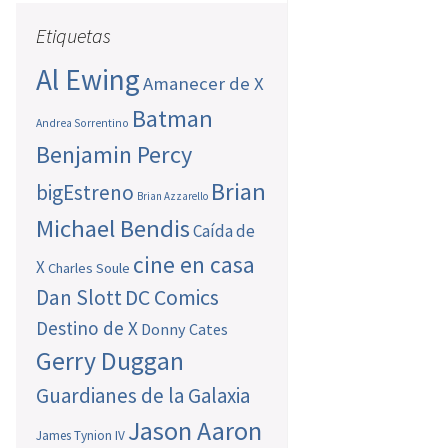
Etiquetas
Al Ewing
Amanecer de X
Batman
Andrea Sorrentino
Benjamin Percy
Brian
bigEstreno
Brian Azzarello
Michael Bendis
Caída de
cine en casa
X
Charles Soule
Dan Slott
DC Comics
Destino de X
Donny Cates
Gerry Duggan
Guardianes de la Galaxia
Jason Aaron
James Tynion IV