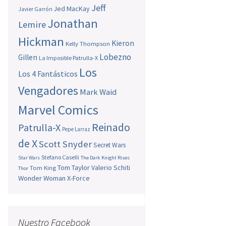
Jeff
Jed MacKay
Javier Garrón
Jonathan
Lemire
Hickman
Kieron
Kelly Thompson
Lobezno
Gillen
La Imposible Patrulla-X
Los
Los 4 Fantásticos
Vengadores
Mark Waid
Marvel Comics
Reinado
Patrulla-X
Pepe Larraz
de X
Scott Snyder
Secret Wars
Stefano Caselli
Star Wars
The Dark Knight Rises
Tom Taylor
Valerio Schiti
Tom King
Thor
Wonder Woman
X-Force
Nuestro Facebook