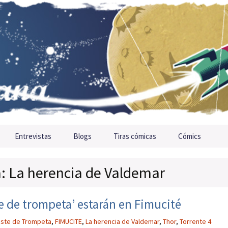
Entrevistas
Blogs
Tiras cómicas
Cómics
a: La herencia de Valdemar
ste de trompeta’ estarán en Fimucité
riste de Trompeta
,
FIMUCITE
,
La herencia de Valdemar
,
Thor
,
Torrente 4