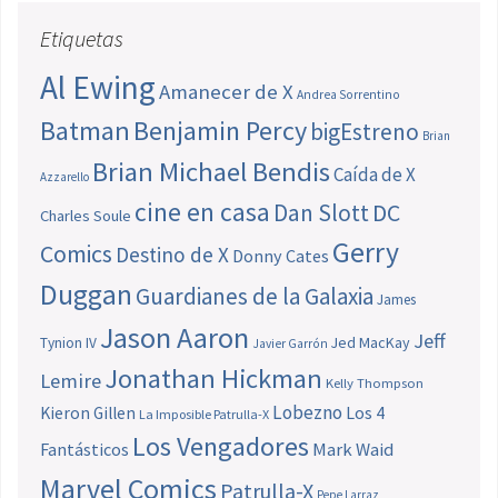
Etiquetas
Al Ewing
Amanecer de X
Andrea Sorrentino
Batman
Benjamin Percy
bigEstreno
Brian
Brian Michael Bendis
Caída de X
Azzarello
cine en casa
Dan Slott
DC
Charles Soule
Gerry
Comics
Destino de X
Donny Cates
Duggan
Guardianes de la Galaxia
James
Jason Aaron
Jeff
Jed MacKay
Tynion IV
Javier Garrón
Jonathan Hickman
Lemire
Kelly Thompson
Lobezno
Los 4
Kieron Gillen
La Imposible Patrulla-X
Los Vengadores
Fantásticos
Mark Waid
Marvel Comics
Patrulla-X
Pepe Larraz