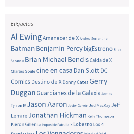
Etiquetas
Al Ewing
Amanecer de X
Andrea Sorrentino
Batman
Benjamin Percy
bigEstreno
Brian
Brian Michael Bendis
Caída de X
Azzarello
cine en casa
Dan Slott
DC
Charles Soule
Gerry
Comics
Destino de X
Donny Cates
Duggan
Guardianes de la Galaxia
James
Jason Aaron
Jeff
Jed MacKay
Tynion IV
Javier Garrón
Jonathan Hickman
Lemire
Kelly Thompson
Lobezno
Los 4
Kieron Gillen
La Imposible Patrulla-X
Los Vengadores