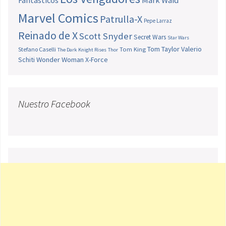
Fantásticos
Mark Waid
Marvel Comics
Patrulla-X
Pepe Larraz
Reinado de X
Scott Snyder
Secret Wars
Star Wars
Tom Taylor
Valerio
Stefano Caselli
Tom King
The Dark Knight Rises
Thor
Schiti
Wonder Woman
X-Force
Nuestro Facebook