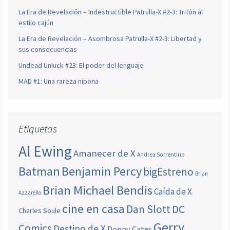
La Era de Revelación – Indestructible Patrulla-X #2-3: Tritón al
estilo cajún
La Era de Revelación – Asombrosa Patrulla-X #2-3: Libertad y
sus consecuencias
Undead Unluck #23: El poder del lenguaje
MAD #1: Una rareza nipona
Etiquetas
Al Ewing
Amanecer de X
Andrea Sorrentino
Batman
Benjamin Percy
bigEstreno
Brian
Brian Michael Bendis
Caída de X
Azzarello
cine en casa
Dan Slott
DC
Charles Soule
Gerry
Comics
Destino de X
Donny Cates