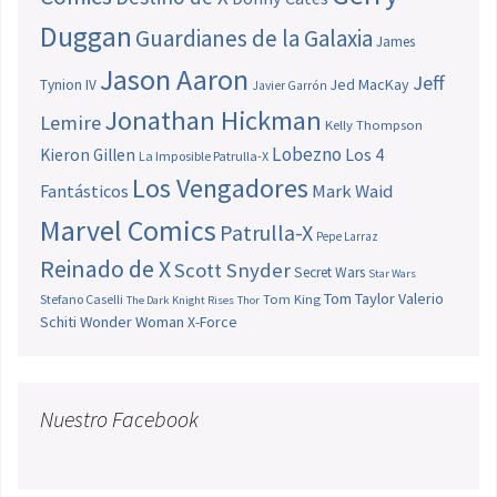
Duggan
Guardianes de la Galaxia
James
Jason Aaron
Jeff
Jed MacKay
Tynion IV
Javier Garrón
Jonathan Hickman
Lemire
Kelly Thompson
Lobezno
Los 4
Kieron Gillen
La Imposible Patrulla-X
Los Vengadores
Fantásticos
Mark Waid
Marvel Comics
Patrulla-X
Pepe Larraz
Reinado de X
Scott Snyder
Secret Wars
Star Wars
Tom Taylor
Valerio
Stefano Caselli
Tom King
The Dark Knight Rises
Thor
Schiti
Wonder Woman
X-Force
Nuestro Facebook