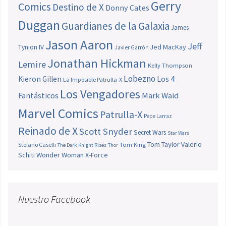
Gerry
Comics
Destino de X
Donny Cates
Duggan
Guardianes de la Galaxia
James
Jason Aaron
Jeff
Jed MacKay
Tynion IV
Javier Garrón
Jonathan Hickman
Lemire
Kelly Thompson
Lobezno
Los 4
Kieron Gillen
La Imposible Patrulla-X
Los Vengadores
Fantásticos
Mark Waid
Marvel Comics
Patrulla-X
Pepe Larraz
Reinado de X
Scott Snyder
Secret Wars
Star Wars
Tom Taylor
Valerio
Stefano Caselli
Tom King
The Dark Knight Rises
Thor
Schiti
Wonder Woman
X-Force
Nuestro Facebook