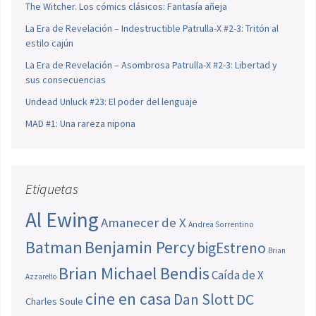
The Witcher. Los cómics clásicos: Fantasía añeja
La Era de Revelación – Indestructible Patrulla-X #2-3: Tritón al
estilo cajún
La Era de Revelación – Asombrosa Patrulla-X #2-3: Libertad y
sus consecuencias
Undead Unluck #23: El poder del lenguaje
MAD #1: Una rareza nipona
Etiquetas
Al Ewing
Amanecer de X
Andrea Sorrentino
Batman
Benjamin Percy
bigEstreno
Brian
Brian Michael Bendis
Caída de X
Azzarello
cine en casa
Dan Slott
DC
Charles Soule