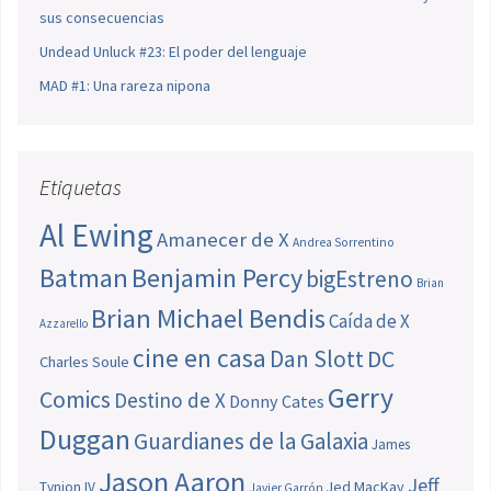
sus consecuencias
Undead Unluck #23: El poder del lenguaje
MAD #1: Una rareza nipona
Etiquetas
Al Ewing
Amanecer de X
Andrea Sorrentino
Batman
Benjamin Percy
bigEstreno
Brian
Brian Michael Bendis
Caída de X
Azzarello
cine en casa
Dan Slott
DC
Charles Soule
Gerry
Comics
Destino de X
Donny Cates
Duggan
Guardianes de la Galaxia
James
Jason Aaron
Jeff
Jed MacKay
Tynion IV
Javier Garrón