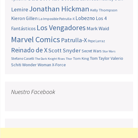
Jonathan Hickman
Lemire
Kelly Thompson
Lobezno
Los 4
Kieron Gillen
La Imposible Patrulla-X
Los Vengadores
Fantásticos
Mark Waid
Marvel Comics
Patrulla-X
Pepe Larraz
Reinado de X
Scott Snyder
Secret Wars
Star Wars
Tom Taylor
Valerio
Stefano Caselli
Tom King
The Dark Knight Rises
Thor
Schiti
Wonder Woman
X-Force
Nuestro Facebook