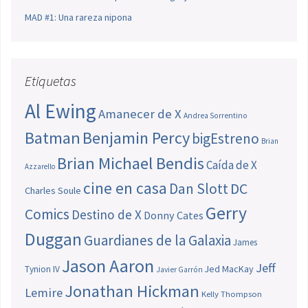
MAD #1: Una rareza nipona
Etiquetas
Al Ewing
Amanecer de X
Andrea Sorrentino
Batman
Benjamin Percy
bigEstreno
Brian
Brian Michael Bendis
Caída de X
Azzarello
cine en casa
Dan Slott
DC
Charles Soule
Gerry
Comics
Destino de X
Donny Cates
Duggan
Guardianes de la Galaxia
James
Jason Aaron
Jeff
Jed MacKay
Tynion IV
Javier Garrón
Jonathan Hickman
Lemire
Kelly Thompson