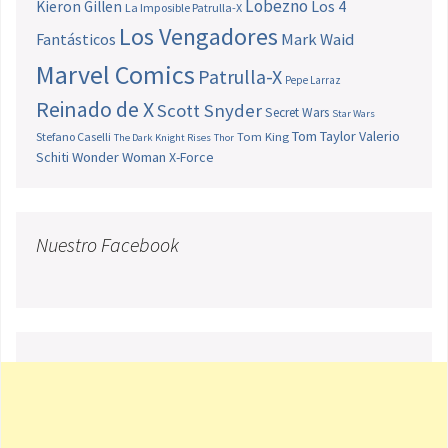
Lobezno
Los 4
Kieron Gillen
La Imposible Patrulla-X
Los Vengadores
Fantásticos
Mark Waid
Marvel Comics
Patrulla-X
Pepe Larraz
Reinado de X
Scott Snyder
Secret Wars
Star Wars
Tom Taylor
Valerio
Stefano Caselli
Tom King
The Dark Knight Rises
Thor
Schiti
Wonder Woman
X-Force
Nuestro Facebook