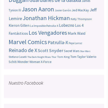
Guardianes de la Galaxia
James
Jason Aaron
Jeff
Jed MacKay
Tynion IV
Javier Garrón
Jonathan Hickman
Lemire
Kelly Thompson
Lobezno
Los 4
Kieron Gillen
La Imposible Patrulla-X
Los Vengadores
Fantásticos
Mark Waid
Marvel Comics
Patrulla-X
Pepe Larraz
Reinado de X
Scott Snyder
Secret Wars
Star Wars
Tom Taylor
Valerio
Stefano Caselli
Tom King
The Dark Knight Rises
Thor
Schiti
Wonder Woman
X-Force
Nuestro Facebook