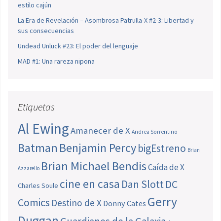
estilo cajún
La Era de Revelación – Asombrosa Patrulla-X #2-3: Libertad y
sus consecuencias
Undead Unluck #23: El poder del lenguaje
MAD #1: Una rareza nipona
Etiquetas
Al Ewing
Amanecer de X
Andrea Sorrentino
Batman
Benjamin Percy
bigEstreno
Brian
Brian Michael Bendis
Caída de X
Azzarello
cine en casa
Dan Slott
DC
Charles Soule
Gerry
Comics
Destino de X
Donny Cates
Duggan