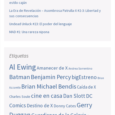
estilo cajún
La Era de Revelación – Asombrosa Patrulla-X #2-3: Libertad y
sus consecuencias
Undead Unluck #23: El poder del lenguaje
MAD #1: Una rareza nipona
Etiquetas
Al Ewing
Amanecer de X
Andrea Sorrentino
Batman
Benjamin Percy
bigEstreno
Brian
Brian Michael Bendis
Caída de X
Azzarello
cine en casa
Dan Slott
DC
Charles Soule
Gerry
Comics
Destino de X
Donny Cates
Duggan