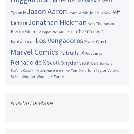
Guardianes de la Galaxia
James
Jason Aaron
Jeff
Jed MacKay
Tynion IV
Javier Garrón
Jonathan Hickman
Lemire
Kelly Thompson
Lobezno
Los 4
Kieron Gillen
La Imposible Patrulla-X
Los Vengadores
Fantásticos
Mark Waid
Marvel Comics
Patrulla-X
Pepe Larraz
Reinado de X
Scott Snyder
Secret Wars
Star Wars
Tom Taylor
Valerio
Stefano Caselli
Tom King
The Dark Knight Rises
Thor
Schiti
Wonder Woman
X-Force
Nuestro Facebook