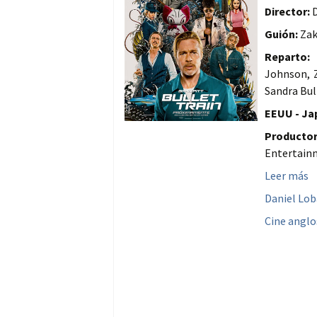
Director:
D
Guión:
Zak
Reparto:
B
Johnson, 
Sandra Bul
EEUU - Jap
Productor
Entertain
Leer más
Daniel Lo
Cine anglo