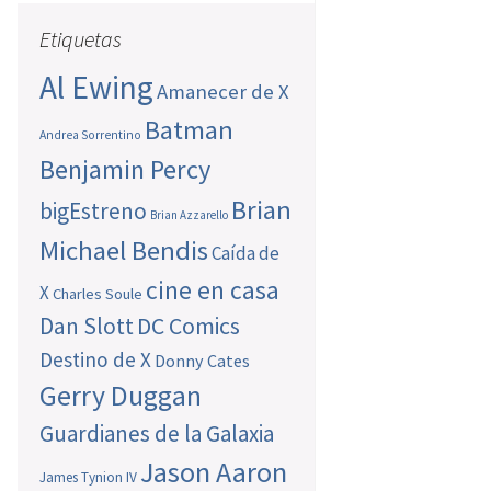
Etiquetas
Al Ewing
Amanecer de X
Batman
Andrea Sorrentino
Benjamin Percy
Brian
bigEstreno
Brian Azzarello
Michael Bendis
Caída de
cine en casa
X
Charles Soule
Dan Slott
DC Comics
Destino de X
Donny Cates
Gerry Duggan
Guardianes de la Galaxia
Jason Aaron
James Tynion IV