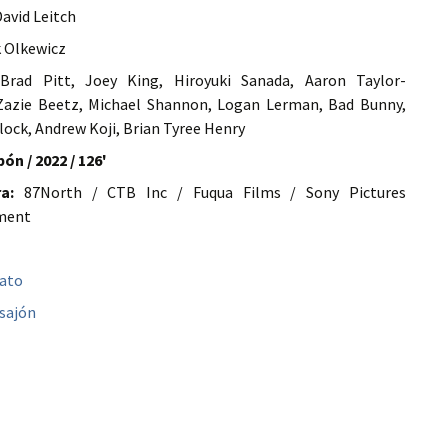
avid Leitch
 Olkewicz
rad Pitt, Joey King, Hiroyuki Sanada, Aaron Taylor-
Zazie Beetz, Michael Shannon, Logan Lerman, Bad Bunny,
lock, Andrew Koji, Brian Tyree Henry
ón / 2022 / 126'
a:
87North / CTB Inc / Fuqua Films / Sony Pictures
ment
bato
sajón