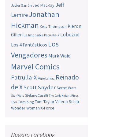
Jeff
Jed MacKay
Javier Garrón
Jonathan
Lemire
Hickman
Kieron
Kelly Thompson
Lobezno
Gillen
La Imposible Patrulla-X
Los
Los 4 Fantásticos
Vengadores
Mark Waid
Marvel Comics
Reinado
Patrulla-X
Pepe Larraz
de X
Scott Snyder
Secret Wars
Stefano Caselli
Star Wars
The Dark Knight Rises
Tom Taylor
Valerio Schiti
Tom King
Thor
Wonder Woman
X-Force
Nuestro Facebook