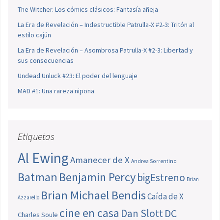
The Witcher. Los cómics clásicos: Fantasía añeja
La Era de Revelación – Indestructible Patrulla-X #2-3: Tritón al
estilo cajún
La Era de Revelación – Asombrosa Patrulla-X #2-3: Libertad y
sus consecuencias
Undead Unluck #23: El poder del lenguaje
MAD #1: Una rareza nipona
Etiquetas
Al Ewing
Amanecer de X
Andrea Sorrentino
Batman
Benjamin Percy
bigEstreno
Brian
Brian Michael Bendis
Caída de X
Azzarello
cine en casa
Dan Slott
DC
Charles Soule