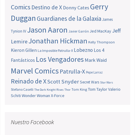
Gerry
Comics
Destino de X
Donny Cates
Duggan
Guardianes de la Galaxia
James
Jason Aaron
Jeff
Jed MacKay
Tynion IV
Javier Garrón
Jonathan Hickman
Lemire
Kelly Thompson
Lobezno
Los 4
Kieron Gillen
La Imposible Patrulla-X
Los Vengadores
Fantásticos
Mark Waid
Marvel Comics
Patrulla-X
Pepe Larraz
Reinado de X
Scott Snyder
Secret Wars
Star Wars
Tom Taylor
Valerio
Stefano Caselli
Tom King
The Dark Knight Rises
Thor
Schiti
Wonder Woman
X-Force
Nuestro Facebook