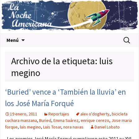
Saltar al contenido
Buscar:
Menú
Archivo de la etiqueta: luis
megino
‘Buried’ vence a ‘También la lluvia’ en
los José María Forqué
19 enero, 2011
Reportajes
alex o'dogherty
,
bicicleta
cuchara manzana
,
Buried
,
Emma Suárez
,
enrique cerezo
,
Jose maria
forque
,
luis megino
,
Luis Tosar
,
nora navas
Daniel Lobato
Los premios José María Forqué cumplieron este 2011 su XVI