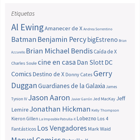
Etiquetas
Al Ewing
Amanecer de X
Andrea Sorrentino
Batman
Benjamin Percy
bigEstreno
Brian
Brian Michael Bendis
Caída de X
Azzarello
cine en casa
Dan Slott
DC
Charles Soule
Gerry
Comics
Destino de X
Donny Cates
Duggan
Guardianes de la Galaxia
James
Jason Aaron
Jeff
Jed MacKay
Tynion IV
Javier Garrón
Jonathan Hickman
Lemire
Kelly Thompson
Lobezno
Los 4
Kieron Gillen
La Imposible Patrulla-X
Los Vengadores
Fantásticos
Mark Waid
Marvel Comics