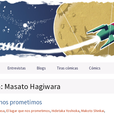
Entrevistas
Blogs
Tiras cómicas
Cómics
ta: Masato Hagiwara
e nos prometimos
asa
,
El lugar que nos prometimos
,
Hidetaka Yoshioka
,
Makoto Shinkai
,