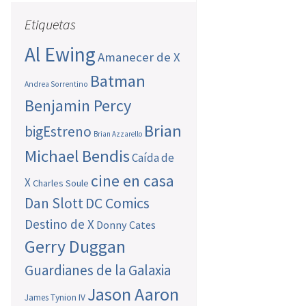
Etiquetas
Al Ewing
Amanecer de X
Batman
Andrea Sorrentino
Benjamin Percy
Brian
bigEstreno
Brian Azzarello
Michael Bendis
Caída de
cine en casa
X
Charles Soule
Dan Slott
DC Comics
Destino de X
Donny Cates
Gerry Duggan
Guardianes de la Galaxia
Jason Aaron
James Tynion IV