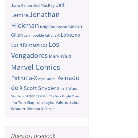
Jeff
Jed MacKay
Javier Garrón
Jonathan
Lemire
Hickman
Kieron
Kelly Thompson
Lobezno
Gillen
La Imposible Patrulla-X
Los
Los 4 Fantásticos
Vengadores
Mark Waid
Marvel Comics
Reinado
Patrulla-X
Pepe Larraz
de X
Scott Snyder
Secret Wars
Stefano Caselli
Star Wars
The Dark Knight Rises
Tom Taylor
Valerio Schiti
Tom King
Thor
Wonder Woman
X-Force
Nuestro Facebook