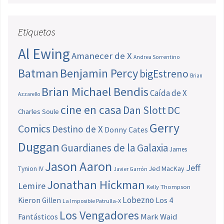
Etiquetas
Al Ewing
Amanecer de X
Andrea Sorrentino
Batman
Benjamin Percy
bigEstreno
Brian
Brian Michael Bendis
Caída de X
Azzarello
cine en casa
Dan Slott
DC
Charles Soule
Gerry
Comics
Destino de X
Donny Cates
Duggan
Guardianes de la Galaxia
James
Jason Aaron
Jeff
Jed MacKay
Tynion IV
Javier Garrón
Jonathan Hickman
Lemire
Kelly Thompson
Lobezno
Los 4
Kieron Gillen
La Imposible Patrulla-X
Los Vengadores
Fantásticos
Mark Waid