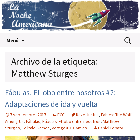
Saltar al contenido
Buscar:
Menú
Archivo de la etiqueta:
Matthew Sturges
Fábulas. El lobo entre nosotros #2:
Adaptaciones de ida y vuelta
7 septiembre, 2017
ECC
Dave Justus
,
Fables: The Wolf
Among Us
,
Fábulas
,
Fábulas: El lobo entre nosotros
,
Matthew
Sturges
,
Telltale Games
,
Vertigo/DC Comics
Daniel Lobato