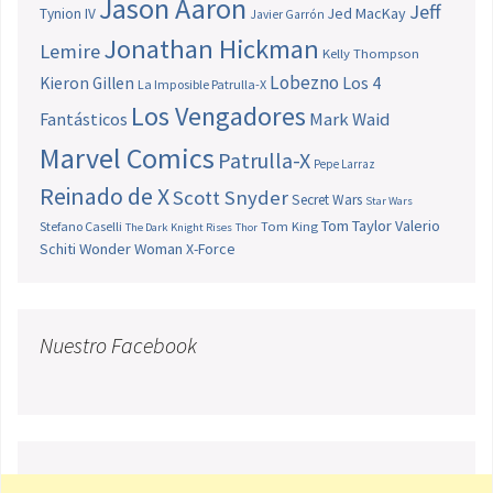
Jason Aaron
Jeff
Jed MacKay
Tynion IV
Javier Garrón
Jonathan Hickman
Lemire
Kelly Thompson
Lobezno
Los 4
Kieron Gillen
La Imposible Patrulla-X
Los Vengadores
Fantásticos
Mark Waid
Marvel Comics
Patrulla-X
Pepe Larraz
Reinado de X
Scott Snyder
Secret Wars
Star Wars
Tom Taylor
Valerio
Stefano Caselli
Tom King
The Dark Knight Rises
Thor
Schiti
Wonder Woman
X-Force
Nuestro Facebook