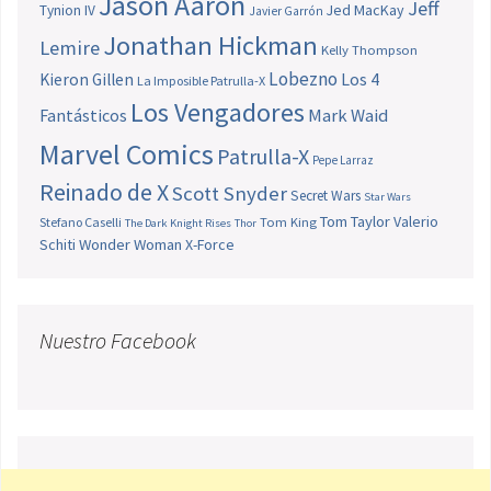
Jason Aaron
Jeff
Jed MacKay
Tynion IV
Javier Garrón
Jonathan Hickman
Lemire
Kelly Thompson
Lobezno
Los 4
Kieron Gillen
La Imposible Patrulla-X
Los Vengadores
Fantásticos
Mark Waid
Marvel Comics
Patrulla-X
Pepe Larraz
Reinado de X
Scott Snyder
Secret Wars
Star Wars
Tom Taylor
Valerio
Stefano Caselli
Tom King
The Dark Knight Rises
Thor
Schiti
Wonder Woman
X-Force
Nuestro Facebook