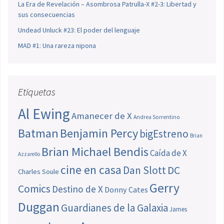
La Era de Revelación – Asombrosa Patrulla-X #2-3: Libertad y
sus consecuencias
Undead Unluck #23: El poder del lenguaje
MAD #1: Una rareza nipona
Etiquetas
Al Ewing
Amanecer de X
Andrea Sorrentino
Batman
Benjamin Percy
bigEstreno
Brian
Brian Michael Bendis
Caída de X
Azzarello
cine en casa
Dan Slott
DC
Charles Soule
Gerry
Comics
Destino de X
Donny Cates
Duggan
Guardianes de la Galaxia
James