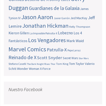
Duggan
Guardianes de la Galaxia
James
Jason Aaron
Jeff
Jed MacKay
Tynion IV
Javier Garrón
Jonathan Hickman
Lemire
Kelly Thompson
Lobezno
Los 4
Kieron Gillen
La Imposible Patrulla-X
Los Vengadores
Fantásticos
Mark Waid
Marvel Comics
Patrulla-X
Pepe Larraz
Reinado de X
Scott Snyder
Secret Wars
Star Wars
Tom Taylor
Valerio
Stefano Caselli
Tom King
The Dark Knight Rises
Thor
Schiti
Wonder Woman
X-Force
Nuestro Facebook