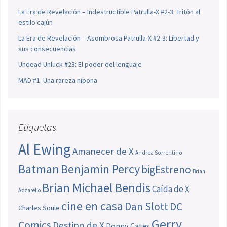
La Era de Revelación – Indestructible Patrulla-X #2-3: Tritón al
estilo cajún
La Era de Revelación – Asombrosa Patrulla-X #2-3: Libertad y
sus consecuencias
Undead Unluck #23: El poder del lenguaje
MAD #1: Una rareza nipona
Etiquetas
Al Ewing
Amanecer de X
Andrea Sorrentino
Batman
Benjamin Percy
bigEstreno
Brian
Brian Michael Bendis
Caída de X
Azzarello
cine en casa
Dan Slott
DC
Charles Soule
Gerry
Comics
Destino de X
Donny Cates