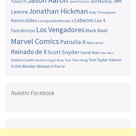
Jeff
Jed MacKay
Tynion IV
Javier Garrón
Jonathan Hickman
Lemire
Kelly Thompson
Lobezno
Los 4
Kieron Gillen
La Imposible Patrulla-X
Los Vengadores
Fantásticos
Mark Waid
Marvel Comics
Patrulla-X
Pepe Larraz
Reinado de X
Scott Snyder
Secret Wars
Star Wars
Tom Taylor
Valerio
Stefano Caselli
Tom King
The Dark Knight Rises
Thor
Schiti
Wonder Woman
X-Force
Nuestro Facebook