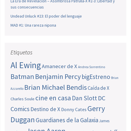
La Era de Revelación – Asombrosa Patrulla-X #2-3: Libertad y
sus consecuencias
Undead Unluck #23: El poder del lenguaje
MAD #1: Una rareza nipona
Etiquetas
Al Ewing
Amanecer de X
Andrea Sorrentino
Batman
Benjamin Percy
bigEstreno
Brian
Brian Michael Bendis
Caída de X
Azzarello
cine en casa
Dan Slott
DC
Charles Soule
Gerry
Comics
Destino de X
Donny Cates
Duggan
Guardianes de la Galaxia
James
Jason Aaron