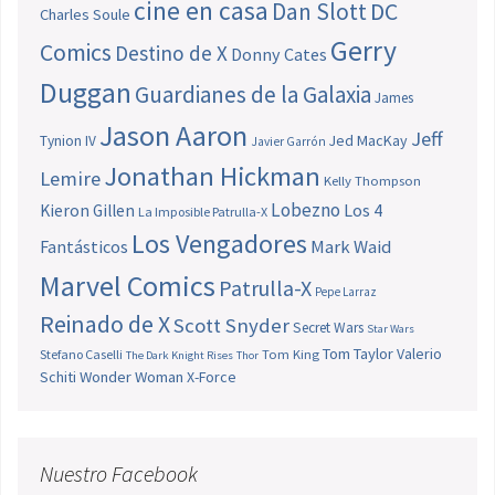
cine en casa
Dan Slott
DC
Charles Soule
Gerry
Comics
Destino de X
Donny Cates
Duggan
Guardianes de la Galaxia
James
Jason Aaron
Jeff
Jed MacKay
Tynion IV
Javier Garrón
Jonathan Hickman
Lemire
Kelly Thompson
Lobezno
Los 4
Kieron Gillen
La Imposible Patrulla-X
Los Vengadores
Fantásticos
Mark Waid
Marvel Comics
Patrulla-X
Pepe Larraz
Reinado de X
Scott Snyder
Secret Wars
Star Wars
Tom Taylor
Valerio
Stefano Caselli
Tom King
The Dark Knight Rises
Thor
Schiti
Wonder Woman
X-Force
Nuestro Facebook