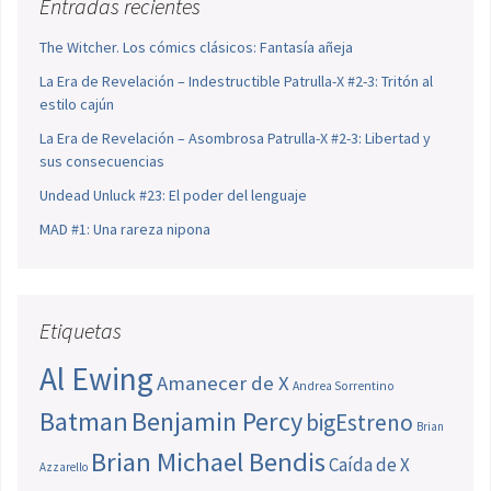
Entradas recientes
The Witcher. Los cómics clásicos: Fantasía añeja
La Era de Revelación – Indestructible Patrulla-X #2-3: Tritón al
estilo cajún
La Era de Revelación – Asombrosa Patrulla-X #2-3: Libertad y
sus consecuencias
Undead Unluck #23: El poder del lenguaje
MAD #1: Una rareza nipona
Etiquetas
Al Ewing
Amanecer de X
Andrea Sorrentino
Batman
Benjamin Percy
bigEstreno
Brian
Brian Michael Bendis
Caída de X
Azzarello