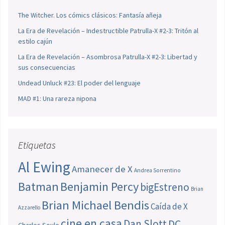
The Witcher. Los cómics clásicos: Fantasía añeja
La Era de Revelación – Indestructible Patrulla-X #2-3: Tritón al
estilo cajún
La Era de Revelación – Asombrosa Patrulla-X #2-3: Libertad y
sus consecuencias
Undead Unluck #23: El poder del lenguaje
MAD #1: Una rareza nipona
Etiquetas
Al Ewing
Amanecer de X
Andrea Sorrentino
Batman
Benjamin Percy
bigEstreno
Brian
Brian Michael Bendis
Caída de X
Azzarello
cine en casa
Dan Slott
DC