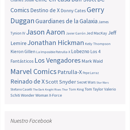
Charles Soule
Gerry
Comics
Destino de X
Donny Cates
Duggan
Guardianes de la Galaxia
James
Jason Aaron
Jeff
Jed MacKay
Tynion IV
Javier Garrón
Jonathan Hickman
Lemire
Kelly Thompson
Lobezno
Los 4
Kieron Gillen
La Imposible Patrulla-X
Los Vengadores
Fantásticos
Mark Waid
Marvel Comics
Patrulla-X
Pepe Larraz
Reinado de X
Scott Snyder
Secret Wars
Star Wars
Tom Taylor
Valerio
Stefano Caselli
Tom King
The Dark Knight Rises
Thor
Schiti
Wonder Woman
X-Force
Nuestro Facebook