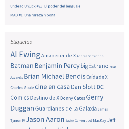
Undead Unluck #23: El poder del lenguaje
MAD #1: Una rareza nipona
Etiquetas
Al Ewing
Amanecer de X
Andrea Sorrentino
Batman
Benjamin Percy
bigEstreno
Brian
Brian Michael Bendis
Caída de X
Azzarello
cine en casa
Dan Slott
DC
Charles Soule
Gerry
Comics
Destino de X
Donny Cates
Duggan
Guardianes de la Galaxia
James
Jason Aaron
Jeff
Jed MacKay
Tynion IV
Javier Garrón