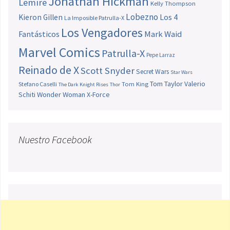
Jonathan Hickman
Lemire
Kelly Thompson
Lobezno
Los 4
Kieron Gillen
La Imposible Patrulla-X
Los Vengadores
Fantásticos
Mark Waid
Marvel Comics
Patrulla-X
Pepe Larraz
Reinado de X
Scott Snyder
Secret Wars
Star Wars
Tom Taylor
Valerio
Stefano Caselli
Tom King
The Dark Knight Rises
Thor
Schiti
Wonder Woman
X-Force
Nuestro Facebook