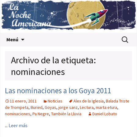
Saltar al contenido
Buscar:
Menú
Archivo de la etiqueta:
nominaciones
Las nominaciones a los Goya 2011
11 enero, 2011
Noticias
Alex de la Iglesia
,
Balada Triste
de Trompeta
,
Buried
,
Goyas
,
jorge sanz
,
Lectura
,
marta etura
,
nominaciones
,
Pa Negre
,
También la Lluvia
Daniel Lobato
...
Leer más