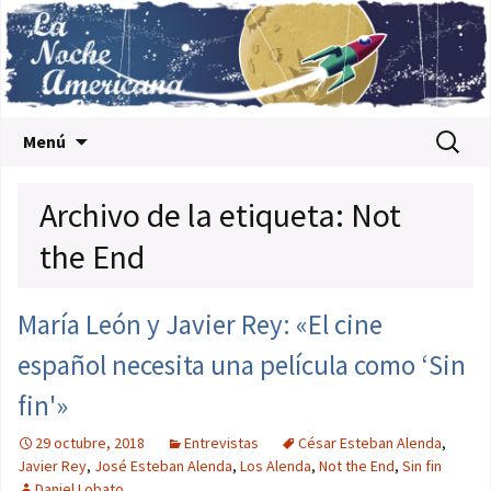
Saltar al contenido
Buscar:
Menú
Archivo de la etiqueta: Not
the End
María León y Javier Rey: «El cine
español necesita una película como ‘Sin
fin'»
29 octubre, 2018
Entrevistas
César Esteban Alenda
,
Javier Rey
,
José Esteban Alenda
,
Los Alenda
,
Not the End
,
Sin fin
Daniel Lobato