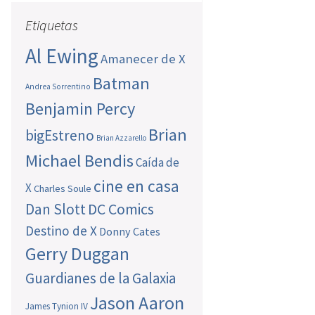
Etiquetas
Al Ewing
Amanecer de X
Batman
Andrea Sorrentino
Benjamin Percy
Brian
bigEstreno
Brian Azzarello
Michael Bendis
Caída de
cine en casa
X
Charles Soule
Dan Slott
DC Comics
Destino de X
Donny Cates
Gerry Duggan
Guardianes de la Galaxia
Jason Aaron
James Tynion IV