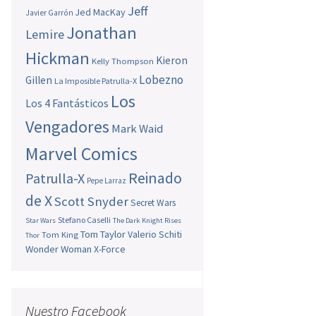
Jeff
Jed MacKay
Javier Garrón
Jonathan
Lemire
Hickman
Kieron
Kelly Thompson
Lobezno
Gillen
La Imposible Patrulla-X
Los
Los 4 Fantásticos
Vengadores
Mark Waid
Marvel Comics
Reinado
Patrulla-X
Pepe Larraz
de X
Scott Snyder
Secret Wars
Stefano Caselli
Star Wars
The Dark Knight Rises
Tom Taylor
Valerio Schiti
Tom King
Thor
Wonder Woman
X-Force
Nuestro Facebook