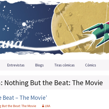
Entrevistas
Blogs
Tiras cómicas
Cómics
a: Nothing But the Beat: The Movie
e Beat – The Movie’
g But the Beat: The Movie
LNA