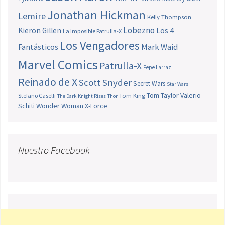
Jonathan Hickman
Lemire
Kelly Thompson
Lobezno
Los 4
Kieron Gillen
La Imposible Patrulla-X
Los Vengadores
Fantásticos
Mark Waid
Marvel Comics
Patrulla-X
Pepe Larraz
Reinado de X
Scott Snyder
Secret Wars
Star Wars
Tom Taylor
Valerio
Stefano Caselli
Tom King
The Dark Knight Rises
Thor
Schiti
Wonder Woman
X-Force
Nuestro Facebook