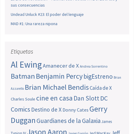
sus consecuencias
Undead Unluck #23: El poder del lenguaje
MAD #1: Una rareza nipona
Etiquetas
Al Ewing
Amanecer de X
Andrea Sorrentino
Batman
Benjamin Percy
bigEstreno
Brian
Brian Michael Bendis
Caída de X
Azzarello
cine en casa
Dan Slott
DC
Charles Soule
Gerry
Comics
Destino de X
Donny Cates
Duggan
Guardianes de la Galaxia
James
Jason Aaron
Jeff
Jed MacKay
Tynion IV
Javier Garrón