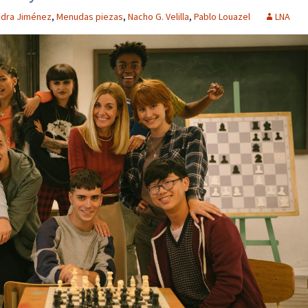
ndra Jiménez
,
Menudas piezas
,
Nacho G. Velilla
,
Pablo Louazel
LNA