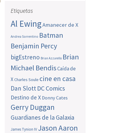
Etiquetas
Al Ewing
Amanecer de X
Batman
Andrea Sorrentino
Benjamin Percy
Brian
bigEstreno
Brian Azzarello
Michael Bendis
Caída de
cine en casa
X
Charles Soule
Dan Slott
DC Comics
Destino de X
Donny Cates
Gerry Duggan
Guardianes de la Galaxia
Jason Aaron
James Tynion IV