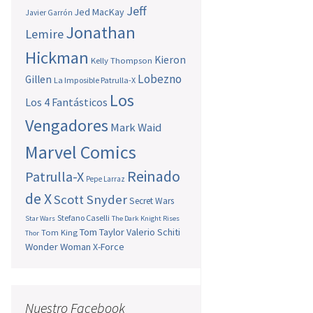
Jeff
Jed MacKay
Javier Garrón
Jonathan
Lemire
Hickman
Kieron
Kelly Thompson
Lobezno
Gillen
La Imposible Patrulla-X
Los
Los 4 Fantásticos
Vengadores
Mark Waid
Marvel Comics
Reinado
Patrulla-X
Pepe Larraz
de X
Scott Snyder
Secret Wars
Stefano Caselli
Star Wars
The Dark Knight Rises
Tom Taylor
Valerio Schiti
Tom King
Thor
Wonder Woman
X-Force
Nuestro Facebook