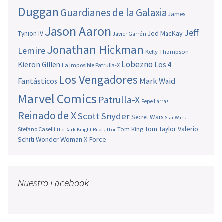
Duggan
Guardianes de la Galaxia
James
Jason Aaron
Jeff
Jed MacKay
Tynion IV
Javier Garrón
Jonathan Hickman
Lemire
Kelly Thompson
Lobezno
Los 4
Kieron Gillen
La Imposible Patrulla-X
Los Vengadores
Fantásticos
Mark Waid
Marvel Comics
Patrulla-X
Pepe Larraz
Reinado de X
Scott Snyder
Secret Wars
Star Wars
Tom Taylor
Valerio
Stefano Caselli
Tom King
The Dark Knight Rises
Thor
Schiti
Wonder Woman
X-Force
Nuestro Facebook