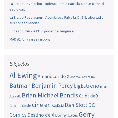
La Era de Revelación – Indestructible Patrulla-X #2-3: Tritón al
estilo cajún
La Era de Revelación – Asombrosa Patrulla-X #2-3: Libertad y
sus consecuencias
Undead Unluck #23: El poder del lenguaje
MAD #1: Una rareza nipona
Etiquetas
Al Ewing
Amanecer de X
Andrea Sorrentino
Batman
Benjamin Percy
bigEstreno
Brian
Brian Michael Bendis
Caída de X
Azzarello
cine en casa
Dan Slott
DC
Charles Soule
Gerry
Comics
Destino de X
Donny Cates