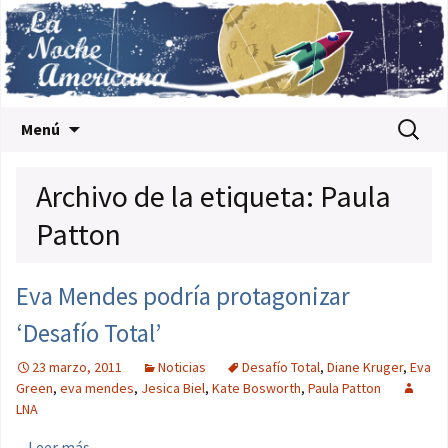
Saltar al contenido
Buscar:
Menú
Archivo de la etiqueta: Paula
Patton
Eva Mendes podría protagonizar
‘Desafío Total’
23 marzo, 2011
Noticias
Desafío Total
,
Diane Kruger
,
Eva
Green
,
eva mendes
,
Jesica Biel
,
Kate Bosworth
,
Paula Patton
LNA
...
Leer más