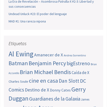
La Era de Revelación – Asombrosa Patrulla-X #2-3: Libertad y
sus consecuencias
Undead Unluck #23: El poder del lenguaje
MAD #1: Una rareza nipona
Etiquetas
Al Ewing
Amanecer de X
Andrea Sorrentino
Batman
Benjamin Percy
bigEstreno
Brian
Brian Michael Bendis
Caída de X
Azzarello
cine en casa
Dan Slott
DC
Charles Soule
Gerry
Comics
Destino de X
Donny Cates
Duggan
Guardianes de la Galaxia
James