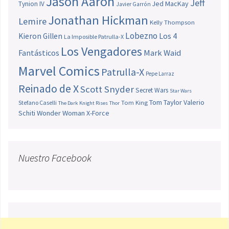
Jason Aaron
Jeff
Jed MacKay
Tynion IV
Javier Garrón
Jonathan Hickman
Lemire
Kelly Thompson
Lobezno
Los 4
Kieron Gillen
La Imposible Patrulla-X
Los Vengadores
Fantásticos
Mark Waid
Marvel Comics
Patrulla-X
Pepe Larraz
Reinado de X
Scott Snyder
Secret Wars
Star Wars
Tom Taylor
Valerio
Stefano Caselli
Tom King
The Dark Knight Rises
Thor
Schiti
Wonder Woman
X-Force
Nuestro Facebook