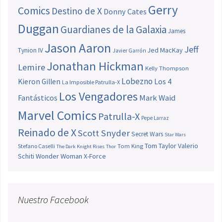
Gerry
Comics
Destino de X
Donny Cates
Duggan
Guardianes de la Galaxia
James
Jason Aaron
Jeff
Jed MacKay
Tynion IV
Javier Garrón
Jonathan Hickman
Lemire
Kelly Thompson
Lobezno
Los 4
Kieron Gillen
La Imposible Patrulla-X
Los Vengadores
Fantásticos
Mark Waid
Marvel Comics
Patrulla-X
Pepe Larraz
Reinado de X
Scott Snyder
Secret Wars
Star Wars
Tom Taylor
Valerio
Stefano Caselli
Tom King
The Dark Knight Rises
Thor
Schiti
Wonder Woman
X-Force
Nuestro Facebook