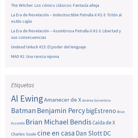
The Witcher. Los cómics clásicos: Fantasía añeja
La Era de Revelación – Indestructible Patrulla-X #2-3: Tritón al
estilo cajún
La Era de Revelación – Asombrosa Patrulla-X #2-3: Libertad y
sus consecuencias
Undead Unluck #23: El poder del lenguaje
MAD #1: Una rareza nipona
Etiquetas
Al Ewing
Amanecer de X
Andrea Sorrentino
Batman
Benjamin Percy
bigEstreno
Brian
Brian Michael Bendis
Caída de X
Azzarello
cine en casa
Dan Slott
DC
Charles Soule