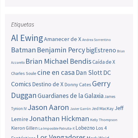
Etiquetas
Al Ewing
Amanecer de X
Andrea Sorrentino
Batman
Benjamin Percy
bigEstreno
Brian
Brian Michael Bendis
Caída de X
Azzarello
cine en casa
Dan Slott
DC
Charles Soule
Gerry
Comics
Destino de X
Donny Cates
Duggan
Guardianes de la Galaxia
James
Jason Aaron
Jeff
Jed MacKay
Tynion IV
Javier Garrón
Jonathan Hickman
Lemire
Kelly Thompson
Lobezno
Los 4
Kieron Gillen
La Imposible Patrulla-X
Los Vengadores