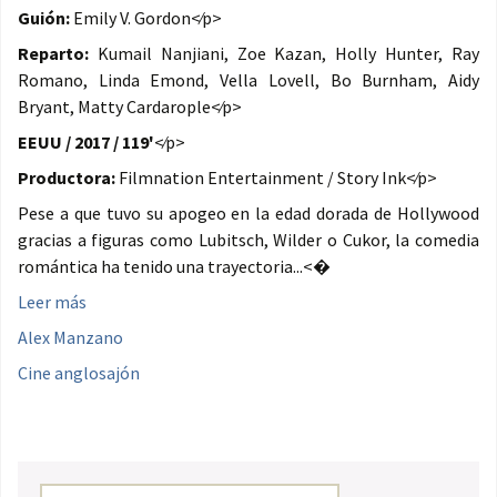
Guión:
Emily V. Gordon<⁄p>
Reparto:
Kumail Nanjiani, Zoe Kazan, Holly Hunter, Ray
Romano, Linda Emond, Vella Lovell, Bo Burnham, Aidy
Bryant, Matty Cardarople<⁄p>
EEUU / 2017 / 119'
<⁄p>
Productora:
Filmnation Entertainment / Story Ink<⁄p>
Pese a que tuvo su apogeo en la edad dorada de Hollywood
gracias a figuras como Lubitsch, Wilder o Cukor, la comedia
romántica ha tenido una trayectoria...<�
Leer más
Alex Manzano
Cine anglosajón
Buscar: