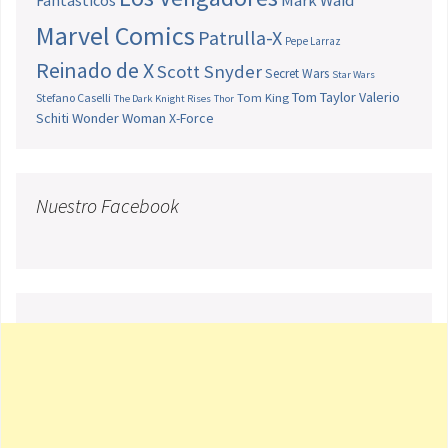
Fantásticos
Mark Waid
Marvel Comics
Patrulla-X
Pepe Larraz
Reinado de X
Scott Snyder
Secret Wars
Star Wars
Tom Taylor
Valerio
Stefano Caselli
Tom King
The Dark Knight Rises
Thor
Schiti
Wonder Woman
X-Force
Nuestro Facebook