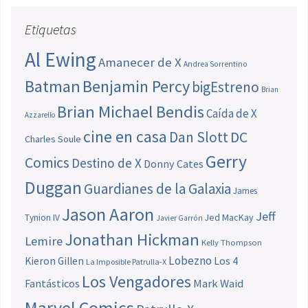
Etiquetas
Al Ewing
Amanecer de X
Andrea Sorrentino
Batman
Benjamin Percy
bigEstreno
Brian
Brian Michael Bendis
Caída de X
Azzarello
cine en casa
Dan Slott
DC
Charles Soule
Gerry
Comics
Destino de X
Donny Cates
Duggan
Guardianes de la Galaxia
James
Jason Aaron
Jeff
Jed MacKay
Tynion IV
Javier Garrón
Jonathan Hickman
Lemire
Kelly Thompson
Lobezno
Los 4
Kieron Gillen
La Imposible Patrulla-X
Los Vengadores
Fantásticos
Mark Waid
Marvel Comics