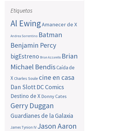
Etiquetas
Al Ewing
Amanecer de X
Batman
Andrea Sorrentino
Benjamin Percy
Brian
bigEstreno
Brian Azzarello
Michael Bendis
Caída de
cine en casa
X
Charles Soule
Dan Slott
DC Comics
Destino de X
Donny Cates
Gerry Duggan
Guardianes de la Galaxia
Jason Aaron
James Tynion IV