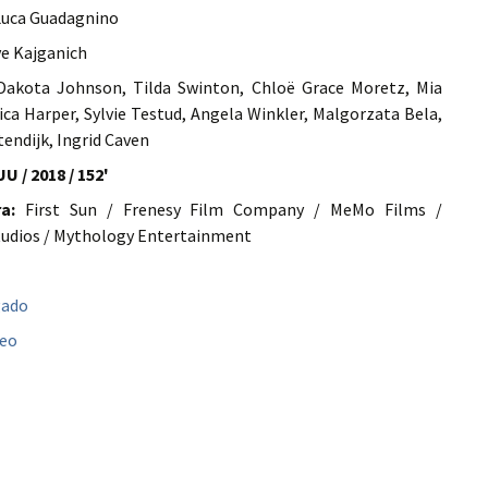
uca Guadagnino
e Kajganich
akota Johnson, Tilda Swinton, Chloë Grace Moretz, Mia
ica Harper, Sylvie Testud, Angela Winkler, Malgorzata Bela,
endijk, Ingrid Caven
UU / 2018 / 152'
a:
First Sun / Frenesy Film Company / MeMo Films /
udios / Mythology Entertainment
gado
peo