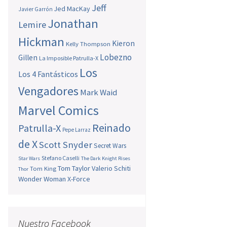
Jeff
Jed MacKay
Javier Garrón
Jonathan
Lemire
Hickman
Kieron
Kelly Thompson
Lobezno
Gillen
La Imposible Patrulla-X
Los
Los 4 Fantásticos
Vengadores
Mark Waid
Marvel Comics
Reinado
Patrulla-X
Pepe Larraz
de X
Scott Snyder
Secret Wars
Stefano Caselli
Star Wars
The Dark Knight Rises
Tom Taylor
Valerio Schiti
Tom King
Thor
Wonder Woman
X-Force
Nuestro Facebook