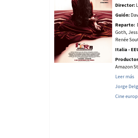
Director:
L
Guión:
Dav
Reparto:
D
Goth, Jess
Renée Sout
Italia - EE
Productor
Amazon St
Leer más
Jorge Del
Cine euro