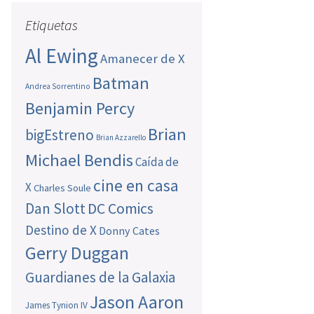
Etiquetas
Al Ewing
Amanecer de X
Batman
Andrea Sorrentino
Benjamin Percy
Brian
bigEstreno
Brian Azzarello
Michael Bendis
Caída de
cine en casa
X
Charles Soule
Dan Slott
DC Comics
Destino de X
Donny Cates
Gerry Duggan
Guardianes de la Galaxia
Jason Aaron
James Tynion IV