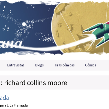
Entrevistas
Blogs
Tiras cómicas
Cómics
: richard collins moore
mada
ginal:
La llamada