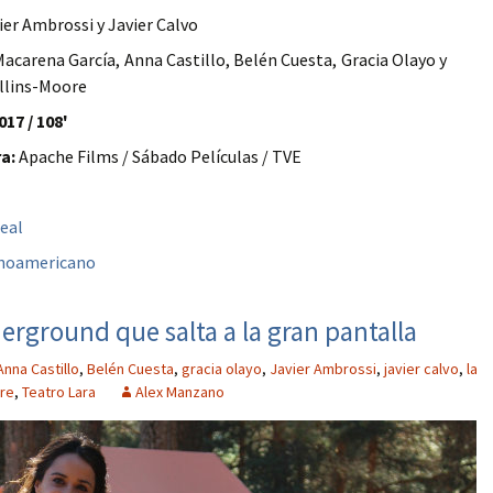
ier Ambrossi y Javier Calvo
acarena García, Anna Castillo, Belén Cuesta, Gracia Olayo y
llins-Moore
017 / 108'
a:
Apache Films / Sábado Películas / TVE
Leal
anoamericano
erground que salta a la gran pantalla
Anna Castillo
,
Belén Cuesta
,
gracia olayo
,
Javier Ambrossi
,
javier calvo
,
la
ore
,
Teatro Lara
Alex Manzano