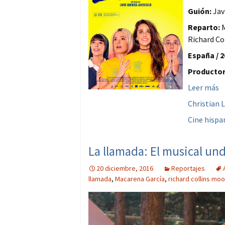
Guión:
Jav
Reparto:
M
Richard Co
España / 2
Productor
Leer más
Christian 
Cine hisp
La llamada: El musical und
20 diciembre, 2016
Reportajes
llamada
,
Macarena García
,
richard collins mo