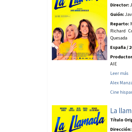
Director:
J
Guión:
Jav
Reparto:
M
Richard C
Quesada
España / 2
Productor
AIE
Leer más
Alex Manz
Cine hisp
La lla
Título Ori
Dirección: