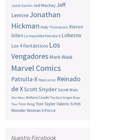
Jeff
Jed MacKay
Javier Garrón
Jonathan
Lemire
Hickman
Kieron
Kelly Thompson
Lobezno
Gillen
La Imposible Patrulla-X
Los
Los 4 Fantásticos
Vengadores
Mark Waid
Marvel Comics
Reinado
Patrulla-X
Pepe Larraz
de X
Scott Snyder
Secret Wars
Stefano Caselli
Star Wars
The Dark Knight Rises
Tom Taylor
Valerio Schiti
Tom King
Thor
Wonder Woman
X-Force
Nuestro Facebook