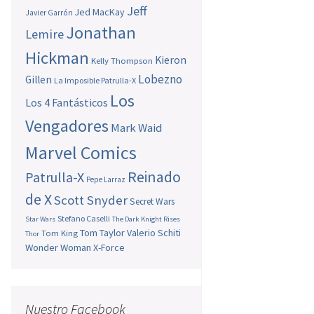
Jeff
Jed MacKay
Javier Garrón
Jonathan
Lemire
Hickman
Kieron
Kelly Thompson
Lobezno
Gillen
La Imposible Patrulla-X
Los
Los 4 Fantásticos
Vengadores
Mark Waid
Marvel Comics
Reinado
Patrulla-X
Pepe Larraz
de X
Scott Snyder
Secret Wars
Stefano Caselli
Star Wars
The Dark Knight Rises
Tom Taylor
Valerio Schiti
Tom King
Thor
Wonder Woman
X-Force
Nuestro Facebook