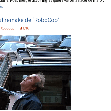
urie. Pues bien, el actor inglés quiere volver a hacer de malo y
ás
al remake de ‘RoboCop’
,
Robocop
LNA