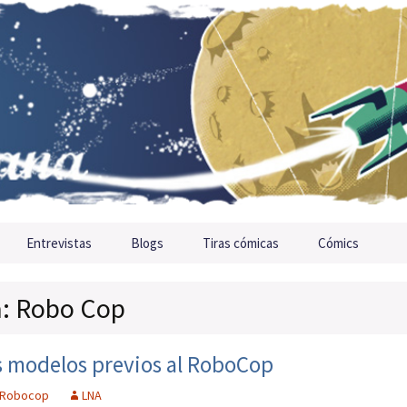
Entrevistas
Blogs
Tiras cómicas
Cómics
a: Robo Cop
s modelos previos al RoboCop
Robocop
LNA