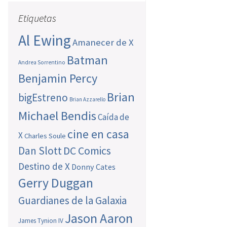
Etiquetas
Al Ewing
Amanecer de X
Batman
Andrea Sorrentino
Benjamin Percy
Brian
bigEstreno
Brian Azzarello
Michael Bendis
Caída de
cine en casa
X
Charles Soule
Dan Slott
DC Comics
Destino de X
Donny Cates
Gerry Duggan
Guardianes de la Galaxia
Jason Aaron
James Tynion IV