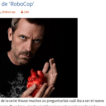
o de ‘RoboCop’
p
,
Robocop
LNA
e la serie House muchos os preguntaríais cuál iba a ser el nuevo