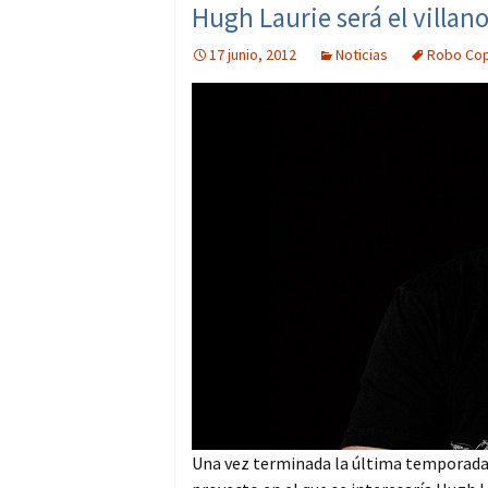
Hugh Laurie será el villan
17 junio, 2012
Noticias
Robo Co
Una vez terminada la última temporada d