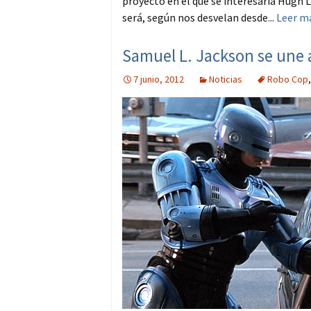
proyecto en el que se interesaría Hugh La
será, según nos desvelan desde...
Leer m
Samuel L. Jackson se une 
7 junio, 2012
Noticias
Robo Cop