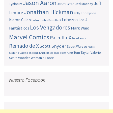
Jason Aaron
Jeff
Jed MacKay
Tynion IV
Javier Garrón
Jonathan Hickman
Lemire
Kelly Thompson
Lobezno
Los 4
Kieron Gillen
La Imposible Patrulla-X
Los Vengadores
Fantásticos
Mark Waid
Marvel Comics
Patrulla-X
Pepe Larraz
Reinado de X
Scott Snyder
Secret Wars
Star Wars
Tom Taylor
Valerio
Stefano Caselli
Tom King
The Dark Knight Rises
Thor
Schiti
Wonder Woman
X-Force
Nuestro Facebook