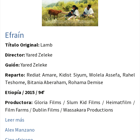
Efraín
Título Original:
Lamb
Director:
Yared Zeleke
Guión:
Yared Zeleke
Reparto:
Rediat Amare, Kidist Siyum, Wolela Assefa, Rahel
Teshome, Bitania Aberaham, Rohama Demise
Etiopía / 2015 / 94'
Productora:
Gloria Films / Slum Kid Films / Heimatfilm /
Film Farms / Dublin Films / Wassakara Productions
Leer más
Alex Manzano
Cine africano