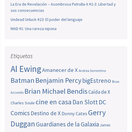
La Era de Revelación – Asombrosa Patrulla-X #2-3: Libertad y
sus consecuencias
Undead Unluck #23: El poder del lenguaje
MAD #1: Una rareza nipona
Etiquetas
Al Ewing
Amanecer de X
Andrea Sorrentino
Batman
Benjamin Percy
bigEstreno
Brian
Brian Michael Bendis
Caída de X
Azzarello
cine en casa
Dan Slott
DC
Charles Soule
Gerry
Comics
Destino de X
Donny Cates
Duggan
Guardianes de la Galaxia
James