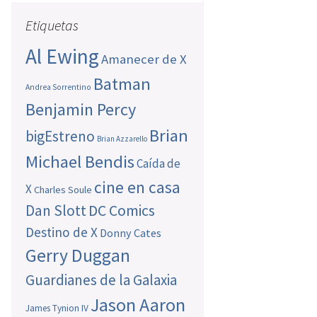
Etiquetas
Al Ewing
Amanecer de X
Batman
Andrea Sorrentino
Benjamin Percy
Brian
bigEstreno
Brian Azzarello
Michael Bendis
Caída de
cine en casa
X
Charles Soule
Dan Slott
DC Comics
Destino de X
Donny Cates
Gerry Duggan
Guardianes de la Galaxia
Jason Aaron
James Tynion IV