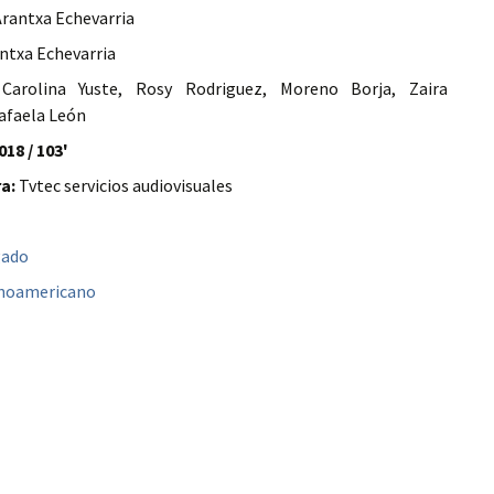
rantxa Echevarria
ntxa Echevarria
arolina Yuste, Rosy Rodriguez, Moreno Borja, Zaira
afaela León
018 / 103'
a:
Tvtec servicios audiovisuales
gado
anoamericano