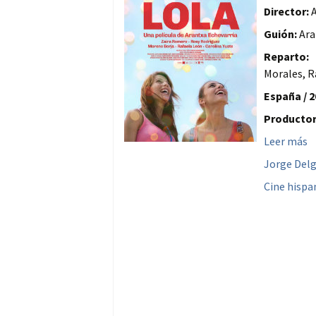
Director:
A
Guión:
Ara
Reparto:
C
Morales, R
España / 2
Productor
Leer más
Jorge Del
Cine hisp