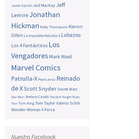
Jeff
Jed MacKay
Javier Garrón
Jonathan
Lemire
Hickman
Kieron
Kelly Thompson
Lobezno
Gillen
La Imposible Patrulla-X
Los
Los 4 Fantásticos
Vengadores
Mark Waid
Marvel Comics
Reinado
Patrulla-X
Pepe Larraz
de X
Scott Snyder
Secret Wars
Stefano Caselli
Star Wars
The Dark Knight Rises
Tom Taylor
Valerio Schiti
Tom King
Thor
Wonder Woman
X-Force
Nuestro Facebook