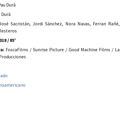
au Durà
 Durà
osé Sacristán, Jordi Sánchez, Nora Navas, Ferran Rañé,
lesteros
018 / 85'
a:
FoscaFilms / Sunrise Picture / Good Machine Films / La
 Producciones
gado
anoamericano