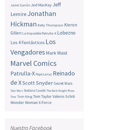
Jeff
Jed MacKay
Javier Garrón
Jonathan
Lemire
Hickman
Kieron
Kelly Thompson
Lobezno
Gillen
La Imposible Patrulla-X
Los
Los 4 Fantásticos
Vengadores
Mark Waid
Marvel Comics
Reinado
Patrulla-X
Pepe Larraz
de X
Scott Snyder
Secret Wars
Stefano Caselli
Star Wars
The Dark Knight Rises
Tom Taylor
Valerio Schiti
Tom King
Thor
Wonder Woman
X-Force
Nuestro Facebook