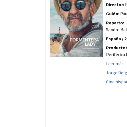
Director:
P
Guión:
Pau
Reparto:
J
Sandro Bal
España / 2
Productor
Perifèrica
Leer más
Jorge Del
Cine hisp