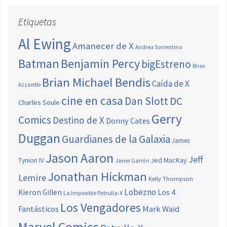
Etiquetas
Al Ewing
Amanecer de X
Andrea Sorrentino
Batman
Benjamin Percy
bigEstreno
Brian
Brian Michael Bendis
Caída de X
Azzarello
cine en casa
Dan Slott
DC
Charles Soule
Gerry
Comics
Destino de X
Donny Cates
Duggan
Guardianes de la Galaxia
James
Jason Aaron
Jeff
Jed MacKay
Tynion IV
Javier Garrón
Jonathan Hickman
Lemire
Kelly Thompson
Lobezno
Los 4
Kieron Gillen
La Imposible Patrulla-X
Los Vengadores
Fantásticos
Mark Waid
Marvel Comics