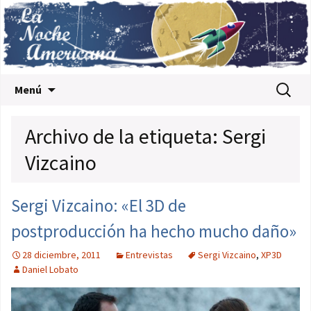
Saltar al contenido
Buscar:
Menú
Archivo de la etiqueta: Sergi
Vizcaino
Sergi Vizcaino: «El 3D de
postproducción ha hecho mucho daño»
28 diciembre, 2011
Entrevistas
Sergi Vizcaino
,
XP3D
Daniel Lobato