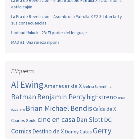
La Era de Revelación – Indestructible Patrulla-X #2-3: Tritón al
estilo cajún
La Era de Revelación – Asombrosa Patrulla-X #2-3: Libertad y
sus consecuencias
Undead Unluck #23: El poder del lenguaje
MAD #1: Una rareza nipona
Etiquetas
Al Ewing
Amanecer de X
Andrea Sorrentino
Batman
Benjamin Percy
bigEstreno
Brian
Brian Michael Bendis
Caída de X
Azzarello
cine en casa
Dan Slott
DC
Charles Soule
Gerry
Comics
Destino de X
Donny Cates