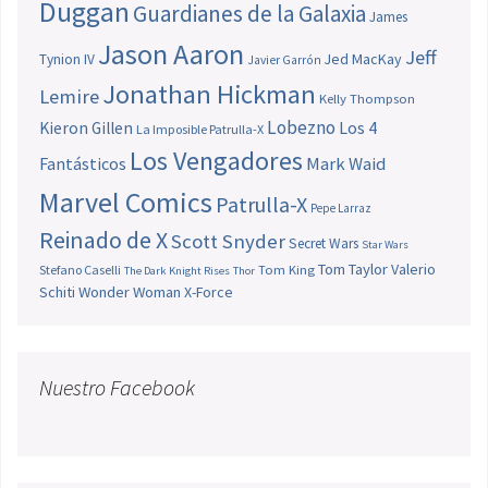
Duggan
Guardianes de la Galaxia
James
Jason Aaron
Jeff
Jed MacKay
Tynion IV
Javier Garrón
Jonathan Hickman
Lemire
Kelly Thompson
Lobezno
Los 4
Kieron Gillen
La Imposible Patrulla-X
Los Vengadores
Fantásticos
Mark Waid
Marvel Comics
Patrulla-X
Pepe Larraz
Reinado de X
Scott Snyder
Secret Wars
Star Wars
Tom Taylor
Valerio
Stefano Caselli
Tom King
The Dark Knight Rises
Thor
Schiti
Wonder Woman
X-Force
Nuestro Facebook