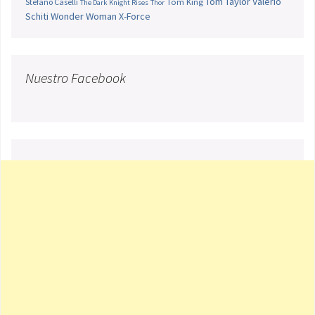
Tom Taylor
Valerio
Stefano Caselli
Tom King
The Dark Knight Rises
Thor
Schiti
Wonder Woman
X-Force
Nuestro Facebook