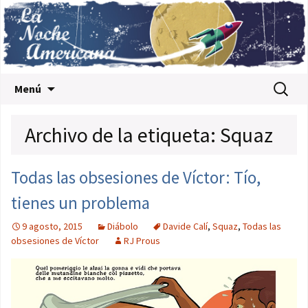
Saltar al contenido
Buscar:
Menú
Archivo de la etiqueta: Squaz
Todas las obsesiones de Víctor: Tío,
tienes un problema
9 agosto, 2015
Diábolo
Davide Calí
,
Squaz
,
Todas las
obsesiones de Víctor
RJ Prous