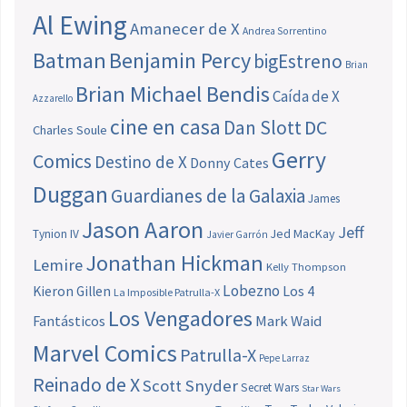
Al Ewing
Amanecer de X
Andrea Sorrentino
Batman
Benjamin Percy
bigEstreno
Brian
Brian Michael Bendis
Caída de X
Azzarello
cine en casa
Dan Slott
DC
Charles Soule
Gerry
Comics
Destino de X
Donny Cates
Duggan
Guardianes de la Galaxia
James
Jason Aaron
Jeff
Jed MacKay
Tynion IV
Javier Garrón
Jonathan Hickman
Lemire
Kelly Thompson
Lobezno
Los 4
Kieron Gillen
La Imposible Patrulla-X
Los Vengadores
Fantásticos
Mark Waid
Marvel Comics
Patrulla-X
Pepe Larraz
Reinado de X
Scott Snyder
Secret Wars
Star Wars