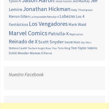
Jeff
Jed MacKay
Tynion IV
Javier Garrón
Jonathan Hickman
Lemire
Kelly Thompson
Lobezno
Los 4
Kieron Gillen
La Imposible Patrulla-X
Los Vengadores
Fantásticos
Mark Waid
Marvel Comics
Patrulla-X
Pepe Larraz
Reinado de X
Scott Snyder
Secret Wars
Star Wars
Tom Taylor
Valerio
Stefano Caselli
Tom King
The Dark Knight Rises
Thor
Schiti
Wonder Woman
X-Force
Nuestro Facebook