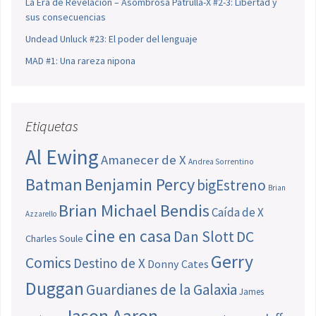
La Era de Revelación – Asombrosa Patrulla-X #2-3: Libertad y
sus consecuencias
Undead Unluck #23: El poder del lenguaje
MAD #1: Una rareza nipona
Etiquetas
Al Ewing
Amanecer de X
Andrea Sorrentino
Batman
Benjamin Percy
bigEstreno
Brian
Brian Michael Bendis
Caída de X
Azzarello
cine en casa
Dan Slott
DC
Charles Soule
Gerry
Comics
Destino de X
Donny Cates
Duggan
Guardianes de la Galaxia
James
Jason Aaron