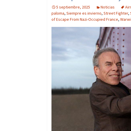
5 septiembre, 2025
Noticias
Ai
paloma
,
Siempre es invierno
,
Street Fighter
,
of Escape From Nazi-Occupied France
,
Warwi