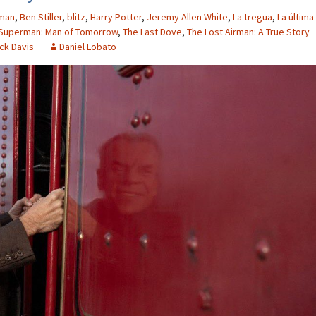
rman
,
Ben Stiller
,
blitz
,
Harry Potter
,
Jeremy Allen White
,
La tregua
,
La última
Superman: Man of Tomorrow
,
The Last Dove
,
The Lost Airman: A True Story
ck Davis
Daniel Lobato