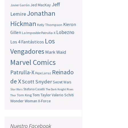
Jeff
Jed MacKay
Javier Garrón
Jonathan
Lemire
Hickman
Kieron
Kelly Thompson
Lobezno
Gillen
La Imposible Patrulla-X
Los
Los 4 Fantásticos
Vengadores
Mark Waid
Marvel Comics
Reinado
Patrulla-X
Pepe Larraz
de X
Scott Snyder
Secret Wars
Stefano Caselli
Star Wars
The Dark Knight Rises
Tom Taylor
Valerio Schiti
Tom King
Thor
Wonder Woman
X-Force
Nuestro Facebook