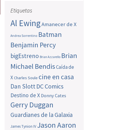
Etiquetas
Al Ewing
Amanecer de X
Batman
Andrea Sorrentino
Benjamin Percy
Brian
bigEstreno
Brian Azzarello
Michael Bendis
Caída de
cine en casa
X
Charles Soule
Dan Slott
DC Comics
Destino de X
Donny Cates
Gerry Duggan
Guardianes de la Galaxia
Jason Aaron
James Tynion IV