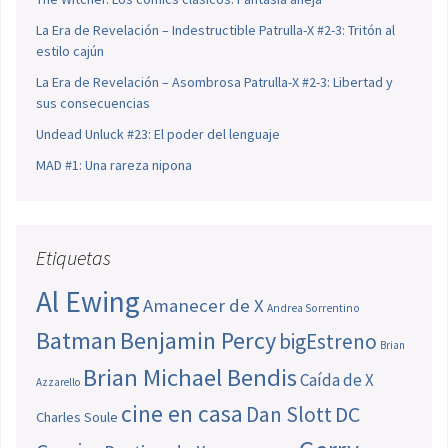
La Era de Revelación – Indestructible Patrulla-X #2-3: Tritón al
estilo cajún
La Era de Revelación – Asombrosa Patrulla-X #2-3: Libertad y
sus consecuencias
Undead Unluck #23: El poder del lenguaje
MAD #1: Una rareza nipona
Etiquetas
Al Ewing
Amanecer de X
Andrea Sorrentino
Batman
Benjamin Percy
bigEstreno
Brian
Brian Michael Bendis
Caída de X
Azzarello
cine en casa
Dan Slott
DC
Charles Soule