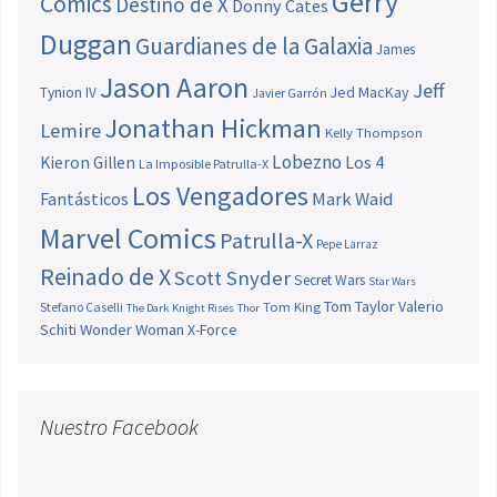
Gerry
Comics
Destino de X
Donny Cates
Duggan
Guardianes de la Galaxia
James
Jason Aaron
Jeff
Jed MacKay
Tynion IV
Javier Garrón
Jonathan Hickman
Lemire
Kelly Thompson
Lobezno
Los 4
Kieron Gillen
La Imposible Patrulla-X
Los Vengadores
Fantásticos
Mark Waid
Marvel Comics
Patrulla-X
Pepe Larraz
Reinado de X
Scott Snyder
Secret Wars
Star Wars
Tom Taylor
Valerio
Stefano Caselli
Tom King
The Dark Knight Rises
Thor
Schiti
Wonder Woman
X-Force
Nuestro Facebook