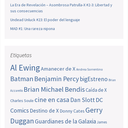
La Era de Revelación – Asombrosa Patrulla-X #2-3: Libertad y
sus consecuencias
Undead Unluck #23: El poder del lenguaje
MAD #1: Una rareza nipona
Etiquetas
Al Ewing
Amanecer de X
Andrea Sorrentino
Batman
Benjamin Percy
bigEstreno
Brian
Brian Michael Bendis
Caída de X
Azzarello
cine en casa
Dan Slott
DC
Charles Soule
Gerry
Comics
Destino de X
Donny Cates
Duggan
Guardianes de la Galaxia
James