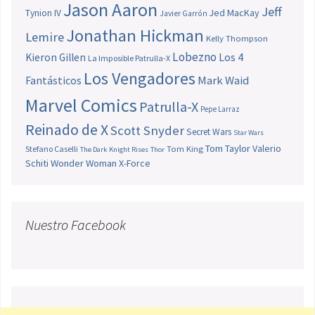
Jason Aaron
Jeff
Jed MacKay
Tynion IV
Javier Garrón
Jonathan Hickman
Lemire
Kelly Thompson
Lobezno
Los 4
Kieron Gillen
La Imposible Patrulla-X
Los Vengadores
Fantásticos
Mark Waid
Marvel Comics
Patrulla-X
Pepe Larraz
Reinado de X
Scott Snyder
Secret Wars
Star Wars
Tom Taylor
Valerio
Stefano Caselli
Tom King
The Dark Knight Rises
Thor
Schiti
Wonder Woman
X-Force
Nuestro Facebook