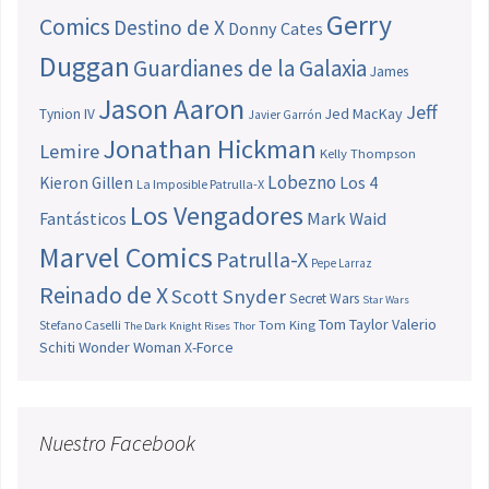
Gerry
Comics
Destino de X
Donny Cates
Duggan
Guardianes de la Galaxia
James
Jason Aaron
Jeff
Jed MacKay
Tynion IV
Javier Garrón
Jonathan Hickman
Lemire
Kelly Thompson
Lobezno
Los 4
Kieron Gillen
La Imposible Patrulla-X
Los Vengadores
Fantásticos
Mark Waid
Marvel Comics
Patrulla-X
Pepe Larraz
Reinado de X
Scott Snyder
Secret Wars
Star Wars
Tom Taylor
Valerio
Stefano Caselli
Tom King
The Dark Knight Rises
Thor
Schiti
Wonder Woman
X-Force
Nuestro Facebook