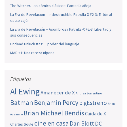
The Witcher. Los cómics clásicos: Fantasía añeja
La Era de Revelación – Indestructible Patrulla-X #2-3: Tritón al
estilo cajún
La Era de Revelación – Asombrosa Patrulla-X #2-3: Libertad y
sus consecuencias
Undead Unluck #23: El poder del lenguaje
MAD #1: Una rareza nipona
Etiquetas
Al Ewing
Amanecer de X
Andrea Sorrentino
Batman
Benjamin Percy
bigEstreno
Brian
Brian Michael Bendis
Caída de X
Azzarello
cine en casa
Dan Slott
DC
Charles Soule