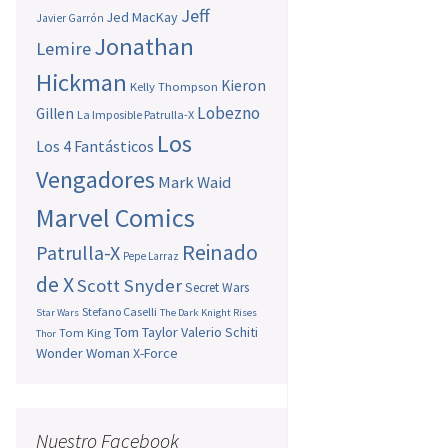
Jeff
Jed MacKay
Javier Garrón
Jonathan
Lemire
Hickman
Kieron
Kelly Thompson
Lobezno
Gillen
La Imposible Patrulla-X
Los
Los 4 Fantásticos
Vengadores
Mark Waid
Marvel Comics
Reinado
Patrulla-X
Pepe Larraz
de X
Scott Snyder
Secret Wars
Stefano Caselli
Star Wars
The Dark Knight Rises
Tom Taylor
Valerio Schiti
Tom King
Thor
Wonder Woman
X-Force
Nuestro Facebook