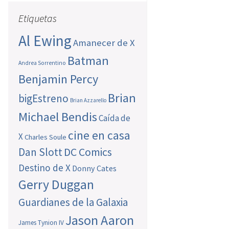
Etiquetas
Al Ewing
Amanecer de X
Batman
Andrea Sorrentino
Benjamin Percy
Brian
bigEstreno
Brian Azzarello
Michael Bendis
Caída de
cine en casa
X
Charles Soule
Dan Slott
DC Comics
Destino de X
Donny Cates
Gerry Duggan
Guardianes de la Galaxia
Jason Aaron
James Tynion IV