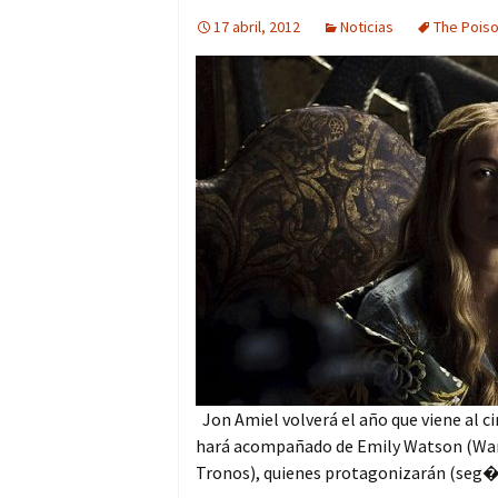
17 abril, 2012
Noticias
The Pois
Jon Amiel volverá el año que viene al ci
hará acompañado de Emily Watson (War H
Tronos), quienes protagonizarán (seg�.